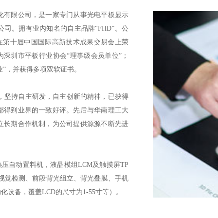
有限公司，是一家专门从事光电平板显示
司。拥有业内知名的自主品牌“FHD”。公
认证，在第十届中国国际高新技术成果交易会上荣
为深圳市平板行业协会“理事级会员单位”；
企业”，并获得多项双软证书。
，坚持自主研发，自主创新的精神，已获得
都得到业界的一致好评。先后与华南理工大
立长期合作机制，为公司提供源源不断先进
自动置料机，液晶模组LCM及触摸屏TP
视觉检测、前段背光组立、背光叠膜、手机
设备，覆盖LCD的尺寸为1-55寸等）。