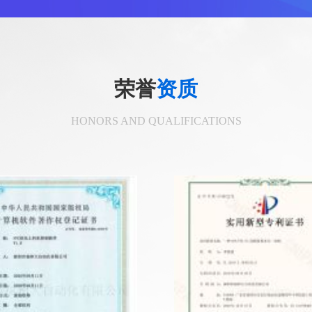
荣誉
资质
HONORS AND QUALIFICATIONS