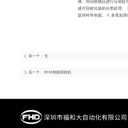
储：对回收物品进行压缩处理
成可回收垃圾的分类处理。 
提供科学依据。 9. 多奖
前一个：
无
ꄴ
后一个：
RVM智能回收机
ꄲ